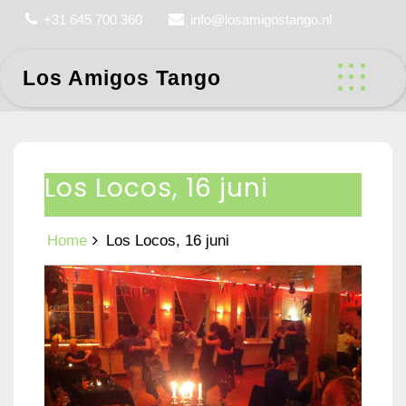
Skip
+31 645 700 360
info@losamigostango.nl
to
content
Los Amigos Tango
Los Locos, 16 juni
Home
Los Locos, 16 juni