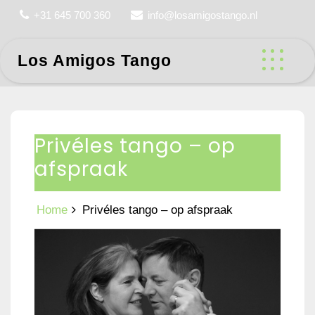
Skip
+31 645 700 360
info@losamigostango.nl
to
content
Los Amigos Tango
Privéles tango – op
afspraak
Home
Privéles tango – op afspraak