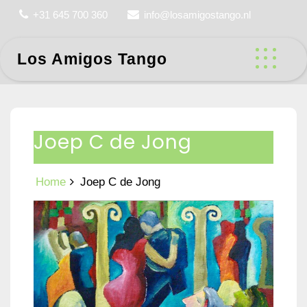
Skip
+31 645 700 360
info@losamigostango.nl
to
content
Los Amigos Tango
Joep C de Jong
Home
Joep C de Jong